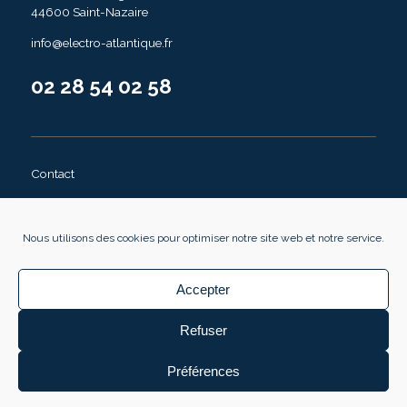
44600 Saint-Nazaire
info@electro-atlantique.fr
02 28 54 02 58
Contact
Mentions légales
Politique de cookies (EU)
Nous utilisons des cookies pour optimiser notre site web et notre service.
Accepter
©copyright texte et photos : Electro-Atlantique - Design et
développement :
Refuser
Préférences