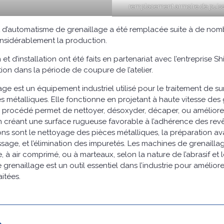
remplacement armoire de puiss
t d’automatisme de grenaillage a été remplacée suite à de no
considérablement la production.
 et d’installation ont été faits en partenariat avec l’entreprise S
ation dans la période de coupure de l’atelier.
e est un équipement industriel utilisé pour le traitement de su
 métalliques. Elle fonctionne en projetant à haute vitesse des gr
 Ce procédé permet de nettoyer, désoxyder, décaper, ou améliorer
 créant une surface rugueuse favorable à l’adhérence des rev
ons sont le nettoyage des pièces métalliques, la préparation ava
sage, et l’élimination des impuretés. Les machines de grenailla
ne, à air comprimé, ou à marteaux, selon la nature de l’abrasif et 
renaillage est un outil essentiel dans l’industrie pour améliorer
aitées.