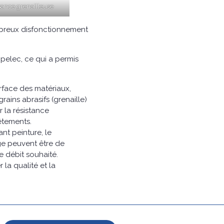
ance grenailleuse
mbreux disfonctionnement
hipelec, ce qui a permis
rface des matériaux,
ains abrasifs (grenaille)
 la résistance
êtements.
nt peinture, le
ge peuvent être de
le débit souhaité.
 la qualité et la